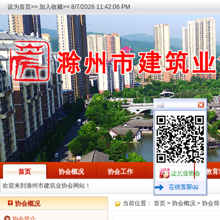
设为首页>>
加入收藏>>
8/7/2026 11:42:06 PM
首页
协会概况
协会工作
协会动态
教育
建筑业协会
欢迎来到滁州市建筑业协会网站！
协会概况
当前位置：
首页
>
协会概况
>
协会简
协会简介